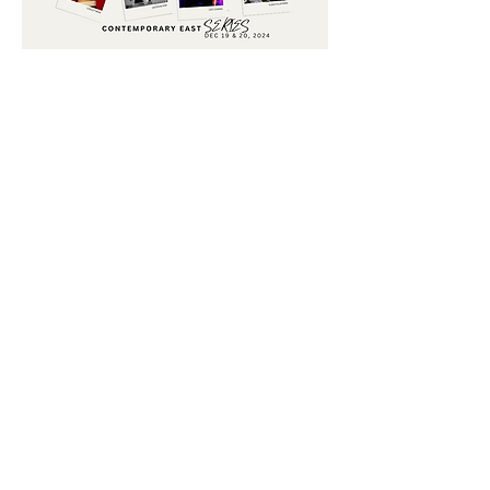
Free Sake Tasting
Sponsored by Dassai
(available while supplies last)
過去のイベント
2024年3月7日Inpertretations ルーレット
藤山裕子(ピアノ)、コンテンポラリー・イー
スト・トリオ with レスリー・モック(ドラ
ム)、折原美樹(ダンス)
https://roulette.org/event/interpretations-
yuko-Fujiyama-reggie-nicholson/
https://www.interpretations.info/concerts/
2024-03-07/
2023年8月25日 札幌クー
藤山裕子（p）、さがゆき（vo）、立花泰彦