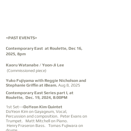
<PAST EVENTS>
Contemporary East at Roulette, Dec 16,
2025, 8pm
Kaoru Watanabe
/
Yoon-Ji Lee
(Commissioned piece)
Yuko Fujiyama with Reggie Nicholson and
Stephanie Griffin at iBeam.
Aug 8, 2025
Contemporary East Series part I, at
Roulette, Dec. 19, 2024, 8:00PM
1st Set--
-DoYeon Kim Quintet
DoYeon Kim on Gayageum, Vocal,
Percussion and composition. Peter Evans on
Trumpet. Matt Mitchell on Piano.
Henry Fraseron Bass. Tomas Fujiwara on
drums